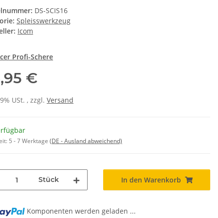
elnummer:
DS-SCIS16
orie:
Spleisswerkzeug
ller:
Icom
icer Profi-Schere
,95 €
19% USt. , zzgl.
Versand
erfügbar
eit:
5 - 7 Werktage
(DE - Ausland abweichend)
Stück
In den Warenkorb
Komponenten werden geladen ...