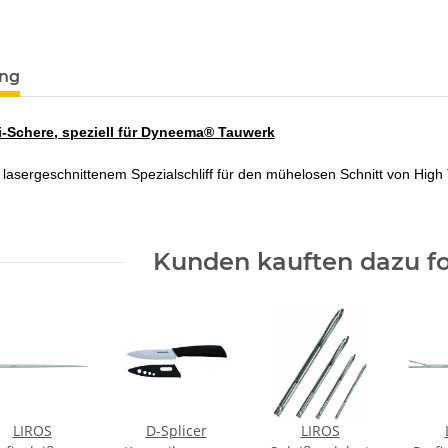
Loading...
ung
fi-Schere, speziell für Dyneema® Tauwerk
t lasergeschnittenem Spezialschliff für den mühelosen Schnitt von Hig
Kunden kauften dazu fo
LIROS
D-Splicer
LIROS