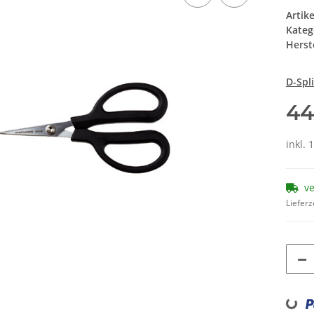
Artik
Kateg
Herste
D-Spl
44
inkl. 
v
Lieferz