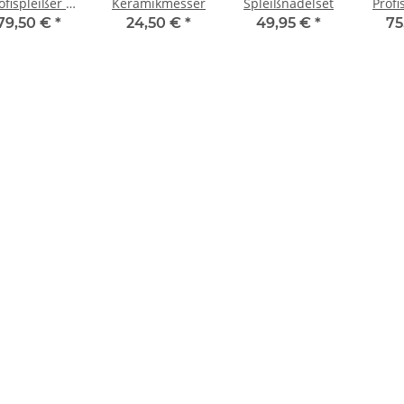
ofispleißer L
Keramikmesser
Spleißnadelset
Profi
12-14mm
1
79,50 €
*
24,50 €
*
49,95 €
*
75