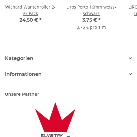
Wichard Wantenroller 2-
Liros Porto 16mm weiss-
LIRO
er Pack
schwarz
T
24,50 €
*
3,75 €
*
3,75 € pro 1 m
Kategorien
Informationen
Unsere Partner