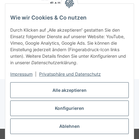
Wie wir Cookies & Co nutzen
Durch Klicken auf „Alle akzeptieren“ gestatten Sie den
Einsatz folgender Dienste auf unserer Website: YouTube,
Vimeo, Google Analytics, Google Ads. Sie können die
Einstellung jederzeit ändern (Fingerabdruck-Icon links
unten). Weitere Details finden Sie unter
Konfigurieren
und
in unserer
Datenschutzerklärung
.
Impressum
|
Privatsphäre und Datenschutz
Alle akzeptieren
Konfigurieren
Vertrag widerrufen
* Alle Preise inkl. gesetzlicher USt., zzgl.
Versand
Ablehnen
© 2023 Regattashop24