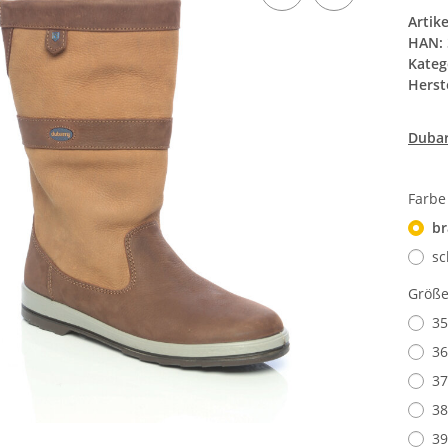
Artik
HAN:
Kateg
Herste
Dubar
Farb
br
sc
Größ
35
36
37
38
39