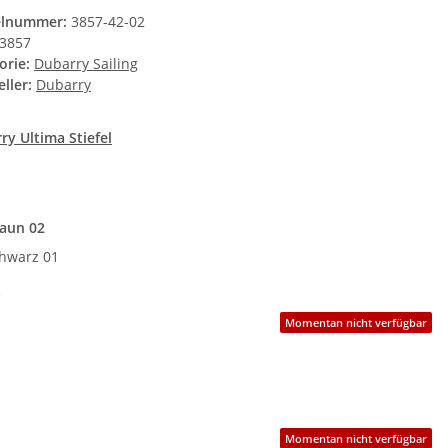
elnummer:
3857-42-02
3857
orie:
Dubarry Sailing
ller:
Dubarry
ry Ultima Stiefel
e
aun 02
hwarz 01
e
Momentan nicht verfügbar
Momentan nicht verfügbar