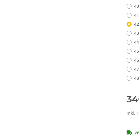
40
41
42
43
44
45
46
47
48
34
inkl. 
v