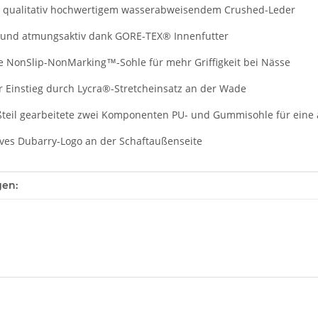
us qualitativ hochwertigem wasserabweisendem Crushed-Leder
 und atmungsaktiv dank GORE-TEX® Innenfutter
te NonSlip-NonMarking™-Sohle für mehr Griffigkeit bei Nässe
er Einstieg durch Lycra®-Stretcheinsatz an der Wade
ußteil gearbeitete zwei Komponenten PU- und Gummisohle für eine
sives Dubarry-Logo an der Schaftaußenseite
enschaft
gen: