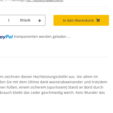
eit:
5 - 7 Werktage
(DE - Ausland abweichend)
Stück
In den Warenkorb
Komponenten werden geladen ...
en zeichnen diesen Hochleistungsstiefel aus. Vor allem im
nießen Sie mit dem Ultima dank wasserabweisender und trotzdem
en Füßen, einem sicherem (spurlosem) Stand an Bord durch
rauch bleibt das Leder geschmeidig weich. Kein Wunder das