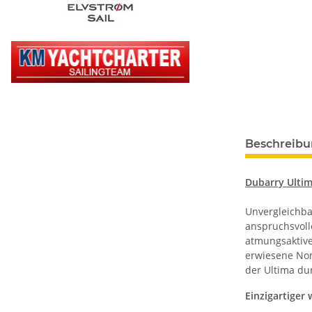
Beschreib
Dubarry Ultim
Unvergleichba
anspruchsvoll
atmungsaktiv
erwiesene Non
der Ultima du
Einzigartiger