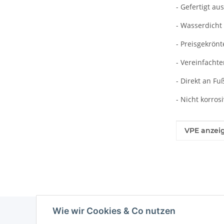
- Gefertigt a
- Wasserdicht
- Preisgekrön
- Vereinfacht
- Direkt an F
- Nicht korro
Produkteig
Wert
VPE anzei
Wie wir Cookies & Co nutzen