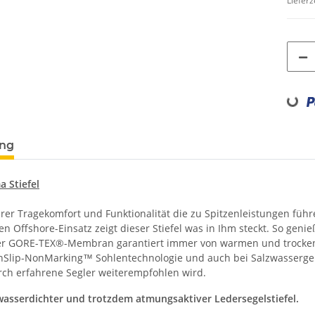
Lieferz
Loading...
ung
a Stiefel
rer Tragekomfort und Funktionalität die zu Spitzenleistungen führ
en Offshore-Einsatz zeigt dieser Stiefel was in Ihm steckt. So ge
er GORE-TEX®-Membran garantiert immer von warmen und trocken
Slip-NonMarking™ Sohlentechnologie und auch bei Salzwassergeb
rch erfahrene Segler weiterempfohlen wird.
 wasserdichter und trotzdem atmungsaktiver Ledersegelstiefel.