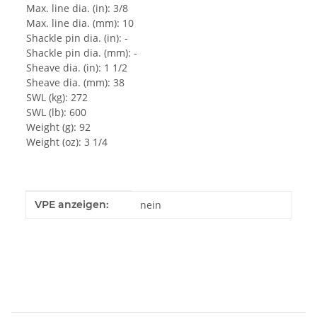
Max. line dia. (in): 3/8
Max. line dia. (mm): 10
Shackle pin dia. (in): -
Shackle pin dia. (mm): -
Sheave dia. (in): 1 1/2
Sheave dia. (mm): 38
SWL (kg): 272
SWL (lb): 600
Weight (g): 92
Weight (oz): 3 1/4
Produkteigenschaft
Wert
VPE anzeigen:
nein