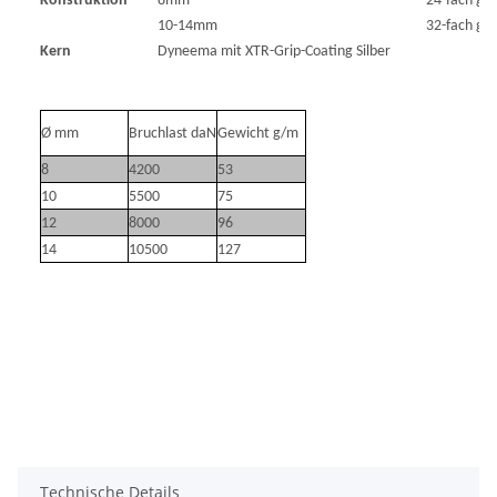
Konstruktion
8mm
24-fach ge
10-14mm
32-fach ge
Kern
Dyneema mit XTR-Grip-Coating Silber
Ø mm
Bruchlast daN
Gewicht g/m
8
4200
53
10
5500
75
12
8000
96
14
10500
127
Technische Details