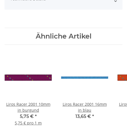
Ähnliche Artikel
Liros Racer 2001 10mm
Liros Racer 2001 16mm
Lir
in burgund
in blau
5,75 €
*
13,65 €
*
5,75 € pro 1 m