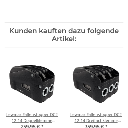
Kunden kauften dazu folgende
Artikel:
Lewmar Fallenstopper DC2
Lewmar Fallenstopper DC2
12-14 Doppelklemme
12-14 Dreifachklemme
schwarz
schwarz
259,95 €
*
359,95 €
*