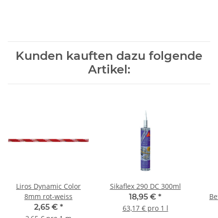
Kunden kauften dazu folgende
Artikel:
Liros Dynamic Color
Sikaflex 290 DC 300ml
8mm rot-weiss
Be
18,95 €
*
Pin
2,65 €
*
63,17 € pro 1 l