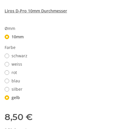
Liros D-Pro 10mm Durchmesser
Ømm
10mm
Farbe
schwarz
weiss
rot
blau
silber
gelb
8,50 €