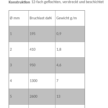
12-fach geflochten, verstreckt und beschichtet
Konstruktion
Ø mm
Bruchlast daN
Gewicht g/m
1
195
0,9
2
410
1,8
3
950
4,6
4
1300
7
5
2600
13