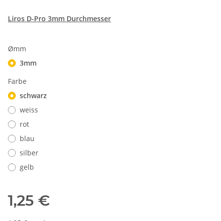
Liros D-Pro 3mm Durchmesser
Ømm
3mm
Farbe
schwarz
weiss
rot
blau
silber
gelb
1,25 €