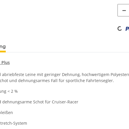
Loading.
ung
 Plus
 abriebfeste Leine mit geringer Dehnung, hochwertigem Polyester
chot und dehnungsarmes Fall für sportliche Fahrtensegler.
ung < 2 %
nd dehnungsarme Schot für Cruiser-Racer
pleißen
Stretch-System