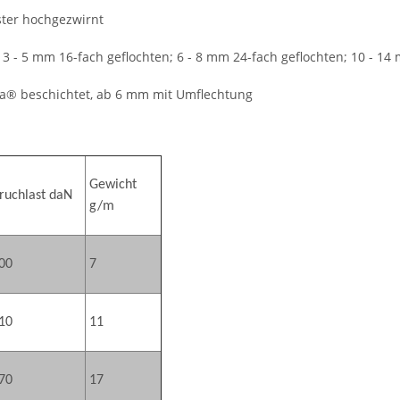
ster hochgezwirnt
: 3 - 5 mm 16-fach geflochten; 6 - 8 mm 24-fach geflochten; 10 - 14
a® beschichtet, ab 6 mm mit Umflechtung
Gewicht
ruchlast daN
g/m
00
7
10
11
70
17