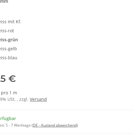
4mm
e
iss mit Kf.
iss-rot
iss-grün
iss-gelb
iss-blau
25 €
€ pro 1 m
19% USt. , zzgl.
Versand
erfügbar
eit:
5 - 7 Werktage
(DE - Ausland abweichend)