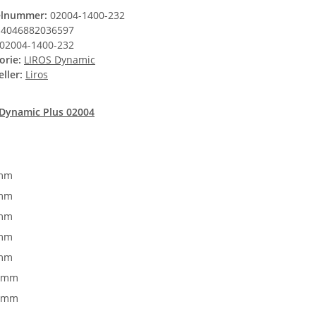
elnummer:
02004-1400-232
4046882036597
02004-1400-232
orie:
LIROS Dynamic
ller:
Liros
 Dynamic Plus 02004
mm
mm
mm
mm
mm
0mm
2mm