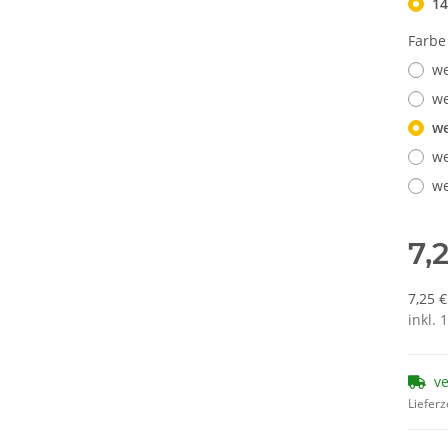
1
Farb
we
we
we
we
we
7,
7,25 
inkl. 
v
Lieferz