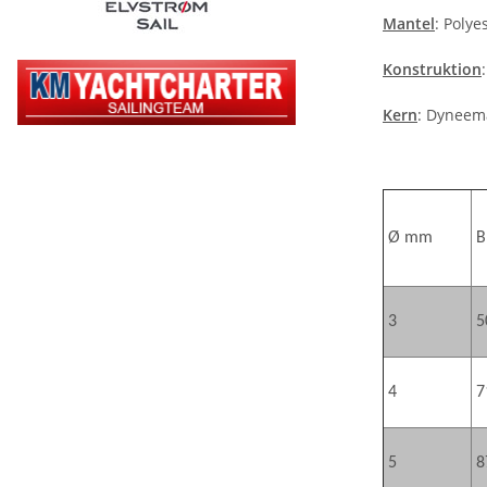
Mantel
: Polye
Konstruktion
Kern
: Dyneem
Ø mm
B
3
5
4
7
5
8