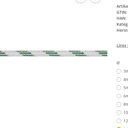
Artik
GTIN:
HAN:
Kateg
Herste
Liros
Ø
3
4
5
6
8
1
1