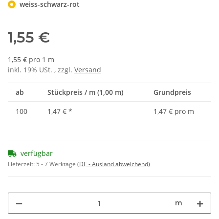
weiss-schwarz-rot
1,55 €
1,55 € pro 1 m
inkl. 19% USt. , zzgl.
Versand
ab
Stückpreis / m (1,00 m)
Grundpreis
100
1,47 €
*
1,47 € pro m
verfügbar
Lieferzeit:
5 - 7 Werktage
(DE - Ausland abweichend)
m