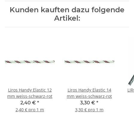
Kunden kauften dazu folgende
Artikel:
Liros Handy Elastic 12
Liros Handy Elastic 14
LIR
mm weiss-schwarz-rot
mm weiss-schwarz-rot
2,40 €
*
3,30 €
*
2,40 € pro 1 m
3,30 € pro 1 m