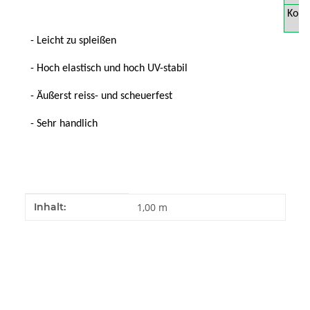
Kons
- Leicht zu spleißen
- Hoch elastisch und hoch UV-stabil
- Äußerst reiss- und scheuerfest
- Sehr handlich
Produkteigenschaft
Wert
Inhalt:
1,00 m