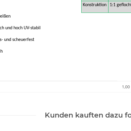
Konstruktion
1:1 gefloch
leißen
sch und hoch UV-stabil
ss- und scheuerfest
ch
enschaft
1,00
Kunden kauften dazu fo