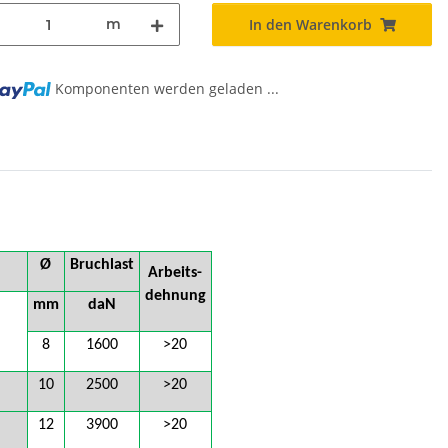
m
In den Warenkorb
Komponenten werden geladen ...
Ø
Bruchlast
Arbeits-
dehnung
mm
daN
8
1600
>20
10
2500
>20
12
3900
>20