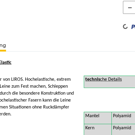
Loading...
ung
lastic
r von LIROS. Hochelastische, extrem
technis
che Details
 Leine zum Fest machen, Schleppen
 durch die besondere Konstruktion und
ochelastischer Fasern kann die Leine
emen Situationen ohne Ruckdämpfer
erden.
Mantel
Polyamid
Kern
Polyamid