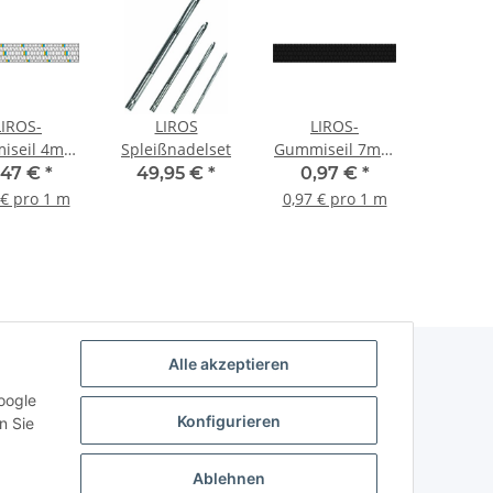
LIROS-
LIROS
LIROS-
iseil 4mm
Spleißnadelset
Gummiseil 7mm
weiss
schwarz
,47 €
*
49,95 €
*
0,97 €
*
 € pro 1 m
0,97 € pro 1 m
Alle akzeptieren
oogle
Konfigurieren
n Sie
Ablehnen