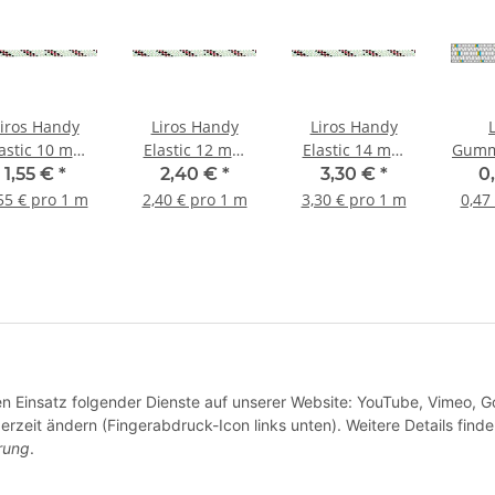
iros Handy
Liros Handy
Liros Handy
astic 10 mm
Elastic 12 mm
Elastic 14 mm
Gumm
iss-schwarz-
weiss-schwarz-
weiss-schwarz-
1,55 €
*
2,40 €
*
3,30 €
*
0
rot
rot
rot
55 € pro 1 m
2,40 € pro 1 m
3,30 € pro 1 m
0,47
den Einsatz folgender Dienste auf unserer Website: YouTube, Vimeo, G
derzeit ändern (Fingerabdruck-Icon links unten). Weitere Details finde
rung
.