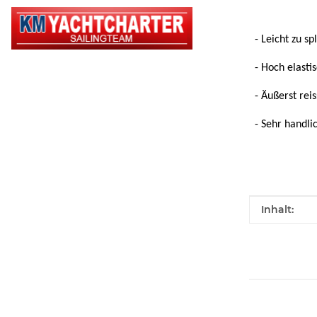
- Leicht zu sp
- Hoch elasti
- Äußerst rei
- Sehr handli
Produkteig
Wert
Inhalt: