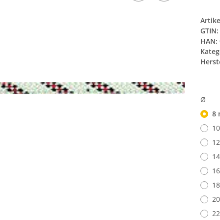
Artik
GTIN:
HAN:
Kateg
Herste
Ø
8
1
1
1
1
1
2
2