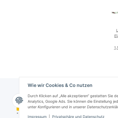
L
El
we
1,
Wie wir Cookies & Co nutzen
Durch Klicken auf „Alle akzeptieren“ gestatten Sie 
Analytics, Google Ads. Sie können die Einstellung je
Vertrag widerrufen
unter
Konfigurieren
und in unserer
Datenschutzerklä
* Alle Preise inkl. gesetzlicher USt., zzgl.
Versand
Impressum
|
Privatsphäre und Datenschutz