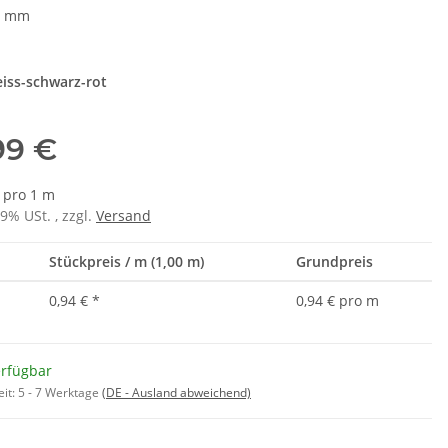
4 mm
e
iss-schwarz-rot
99 €
€ pro 1 m
19% USt. , zzgl.
Versand
Stückpreis / m (1,00 m)
Grundpreis
0,94 €
*
0,94 € pro m
erfügbar
eit:
5 - 7 Werktage
(DE - Ausland abweichend)