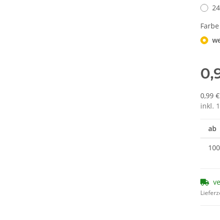
2
Farb
we
0,
0,99 
inkl. 
ab
100
v
Lieferz