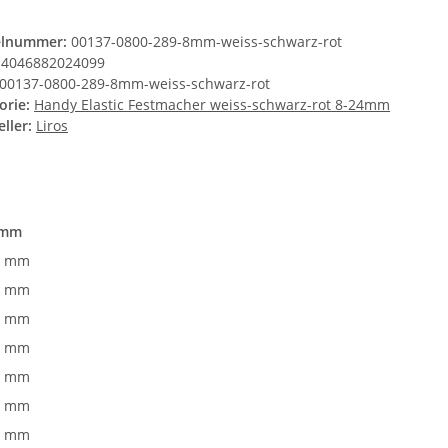
elnummer:
00137-0800-289-8mm-weiss-schwarz-rot
4046882024099
00137-0800-289-8mm-weiss-schwarz-rot
orie:
Handy Elastic Festmacher weiss-schwarz-rot 8-24mm
ller:
Liros
 mm
0 mm
2 mm
4 mm
6 mm
8 mm
0 mm
2 mm