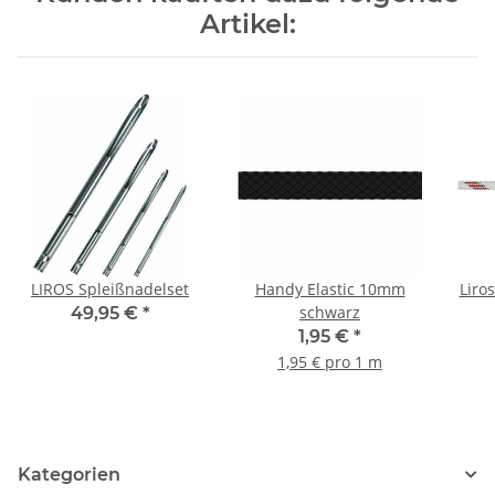
Artikel:
LIROS Spleißnadelset
Handy Elastic 10mm
Liro
schwarz
49,95 €
*
1,95 €
*
1,95 € pro 1 m
Kategorien