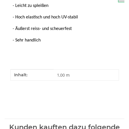
- Leicht zu spleißen
- Hoch elastisch und hoch UV-stabil
- Äußerst reiss- und scheuerfest
- Sehr handlich
Produkteigenschaft
Wert
Inhalt:
1,00 m
Kunden kauften dazu folgende