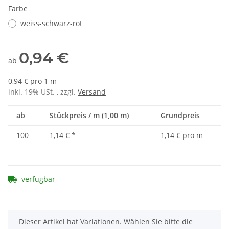
Farbe
weiss-schwarz-rot
0,94 €
ab
0,94 € pro 1 m
inkl. 19% USt. , zzgl.
Versand
ab
Stückpreis / m (1,00 m)
Grundpreis
100
1,14 €
*
1,14 € pro m
verfügbar
x
Dieser Artikel hat Variationen. Wählen Sie bitte die