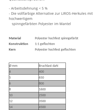
- Arbeitsdehnung < 5 %
- Die vollfarbige Alternative zur LIROS-Herkules mit
hochwertigem
spinngefärbten Polyester im Mantel
Material
Polyester hochfest spinngefärbt
Konstruktion
1:1 geflochten
Kern
Polyester hochfest geflochten
Ø mm
Bruchlast daN
4
400
5
650
6
800
8
1600
10
2500
12
3500
14
4500