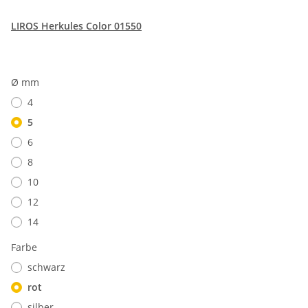
LIROS Herkules Color 01550
Ø mm
4
5
6
8
10
12
14
Farbe
schwarz
rot
silber