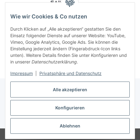
Wie wir Cookies & Co nutzen
Durch Klicken auf „Alle akzeptieren“ gestatten Sie den
Einsatz folgender Dienste auf unserer Website: YouTube,
Vimeo, Google Analytics, Google Ads. Sie können die
Einstellung jederzeit ändern (Fingerabdruck-Icon links
unten). Weitere Details finden Sie unter
Konfigurieren
und
in unserer
Datenschutzerklärung
.
Impressum
|
Privatsphäre und Datenschutz
Alle akzeptieren
Konfigurieren
Vertrag widerrufen
* Alle Preise inkl. gesetzlicher USt., zzgl.
Versand
Ablehnen
© 2023 Regattashop24