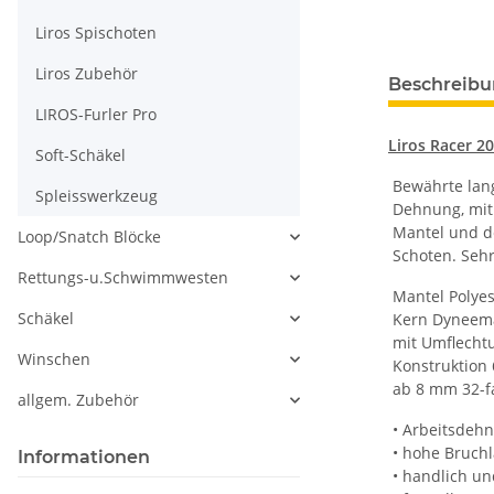
Liros Spischoten
Liros Zubehör
Beschreib
LIROS-Furler Pro
Liros Racer 2
Soft-Schäkel
Bewährte lang
Spleisswerkzeug
Dehnung, mit 
Mantel und de
Loop/Snatch Blöcke
Schoten. Sehr
Rettungs-u.Schwimmwesten
Mantel Polyes
Schäkel
Kern Dyneema
mit Umflecht
Winschen
Konstruktion 
ab 8 mm 32-fa
allgem. Zubehör
• Arbeitsdehn
• hohe Bruchl
Informationen
• handlich und