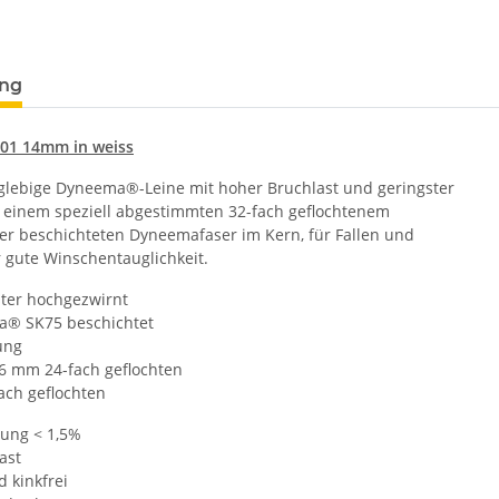
ung
001 14mm in weiss
lebige Dyneema®-Leine mit hoher Bruchlast und geringster
einem speziell abgestimmten 32-fach geflochtenem
r beschichteten Dyneemafaser im Kern, für Fallen und
 gute Winschentauglichkeit.
ter hochgezwirnt
® SK75 beschichtet
ung
6 mm 24-fach geflochten
ch geflochten
ung < 1,5%
ast
 kinkfrei