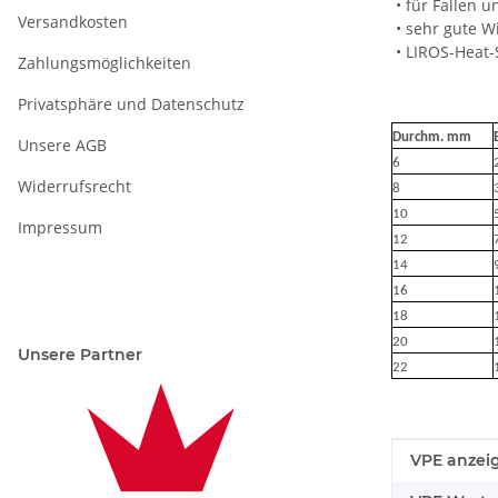
• für Fallen 
Versandkosten
• sehr gute W
• LIROS-Heat-
Zahlungsmöglichkeiten
Privatsphäre und Datenschutz
Durchm. mm
Unsere AGB
6
Widerrufsrecht
8
10
Impressum
12
14
16
18
20
Unsere Partner
22
Produkteig
Wert
VPE anzei