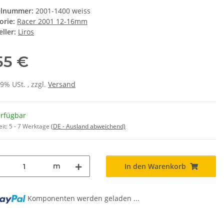
elnummer:
2001-1400 weiss
orie:
Racer 2001 12-16mm
ller:
Liros
,55 €
19% USt. , zzgl.
Versand
erfügbar
eit:
5 - 7 Werktage
(DE - Ausland abweichend)
m
In den Warenkorb
Komponenten werden geladen ...