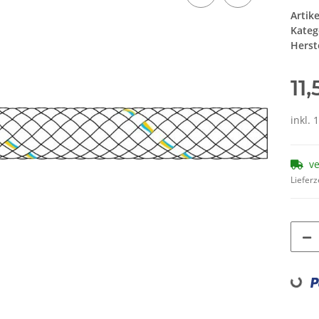
Artik
Kateg
Herste
11
inkl. 
v
Lieferz
Loading...