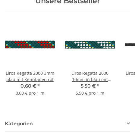
Unsere Bestseller
Liros Regatta 2000 3mm
Liros Regatta 2000
Liro
blau mit Kennfaden rot
10mm in blau mit
Kennfaden weiss
0,60 €
*
5,50 €
*
0,60 € pro 1 m
5,50 € pro 1 m
Kategorien