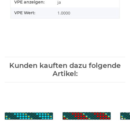
Produkteigenschaft
Wert
VPE anzeigen:
ja
VPE Wert:
1.0000
Kunden kauften dazu folgende
Artikel: