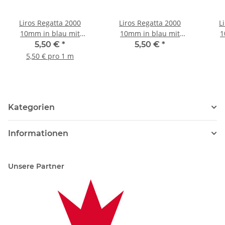
Liros Regatta 2000
Liros Regatta 2000
L
10mm in blau mit
10mm in blau mit
1
Kennfaden blau
Kennfaden rot
K
5,50 €
*
5,50 €
*
5,50 € pro 1 m
Kategorien
Informationen
Unsere Partner