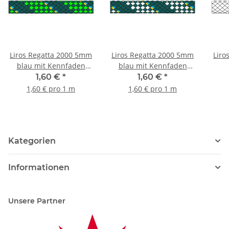
Liros Regatta 2000 5mm
Liros Regatta 2000 5mm
Liro
blau mit Kennfaden
blau mit Kennfaden
grün
weiss
1,60 €
*
1,60 €
*
1,60 € pro 1 m
1,60 € pro 1 m
Kategorien
Informationen
Unsere Partner