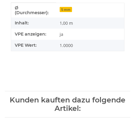
Ø
Produkteigenschaft
Wert
5 mm
(Durchmesser):
Inhalt:
1,00 m
VPE anzeigen:
ja
VPE Wert:
1.0000
Kunden kauften dazu folgende
Artikel: