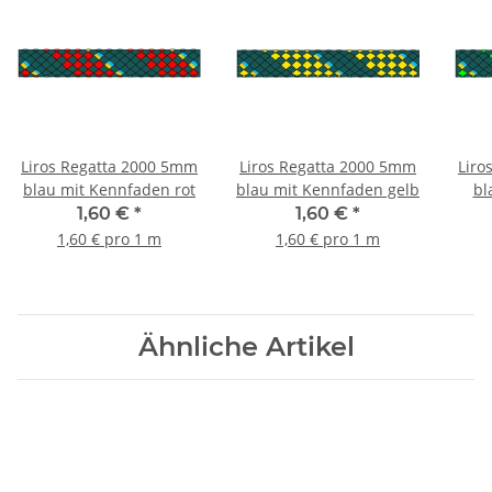
Liros Regatta 2000 5mm
Liros Regatta 2000 5mm
Liro
blau mit Kennfaden rot
blau mit Kennfaden gelb
bl
1,60 €
*
1,60 €
*
1,60 € pro 1 m
1,60 € pro 1 m
Ähnliche Artikel