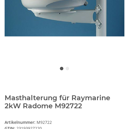
Masthalterung für Raymarine
2kW Radome M92722
Artikelnummer:
M92722
GTIN:
23193927220