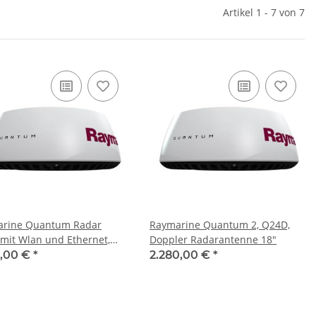
Artikel 1 - 7 von 7
rine Quantum Radar
Raymarine Quantum 2, Q24D,
lan und Ethernet,
Doppler Radarantenne 18"
5m Spannungskabel und
9,00 €
*
2.280,00 €
*
atenkabel T70266