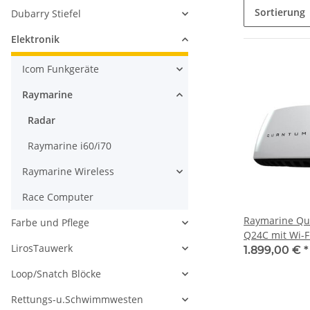
Sortierung
Dubarry Stiefel
Elektronik
Icom Funkgeräte
Raymarine
Radar
Raymarine i60/i70
Raymarine Wireless
Race Computer
Raymarine Qu
Farbe und Pflege
Q24C mit Wi-F
LirosTauwerk
10m Spannung
1.899,00 €
*
Loop/Snatch Blöcke
Rettungs-u.Schwimmwesten