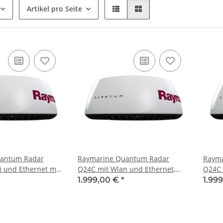
Artikel pro Seite
antum Radar
Raymarine Quantum Radar
Rayma
i und Ethernet mit
Q24C mit Wlan und Ethernet,
Q24C mit W
skabel E70210
mit 10m Spannungskabel und
mit 1
1.999,00 €
*
1.99
10m Datenkabel T70243
15m D