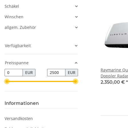
Schäkel
Winschen
allgem. Zubehör
Verfügbarkeit
Preisspanne
Raymarine Qu
EUR
EUR
Doppler Radar
10m Stom- un
2.350,00 €
*
T70416
Informationen
Versandkosten