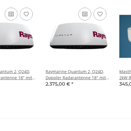
antum 2, Q24D,
Raymarine Quantum 2, Q24D,
Masth
antenne 18" mit
Doppler Radarantenne 18" mit
2kW 
d Datenkabel
15m Stom- und Datenkabel
2.375,00 €
*
345,
T70417