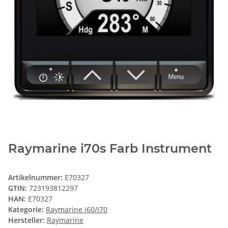
Raymarine i70s Farb Instrument
Artikelnummer:
E70327
GTIN:
723193812297
HAN:
E70327
Kategorie:
Raymarine i60/i70
Hersteller:
Raymarine