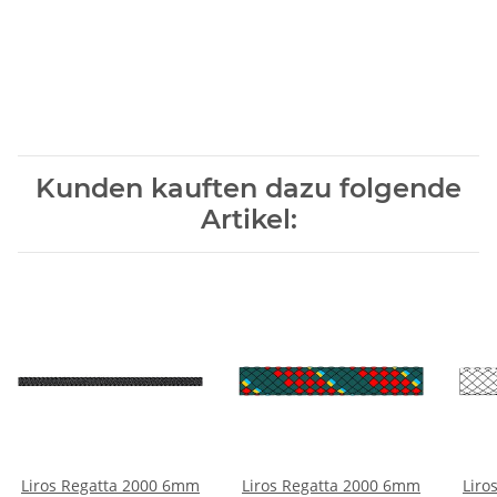
Kunden kauften dazu folgende
Artikel:
Liros Regatta 2000 6mm
Liros Regatta 2000 6mm
Liro