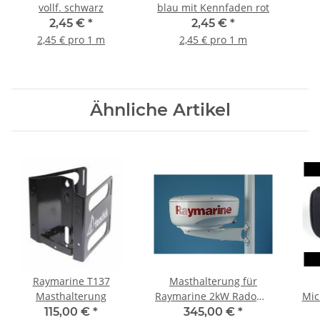
vollf. schwarz
blau mit Kennfaden rot
2,45 €
*
2,45 €
*
2,45 € pro 1 m
2,45 € pro 1 m
Ähnliche Artikel
Raymarine T137
Masthalterung für
Masthalterung
Raymarine 2kW Radome
Mic
M92722
115,00 €
*
345,00 €
*