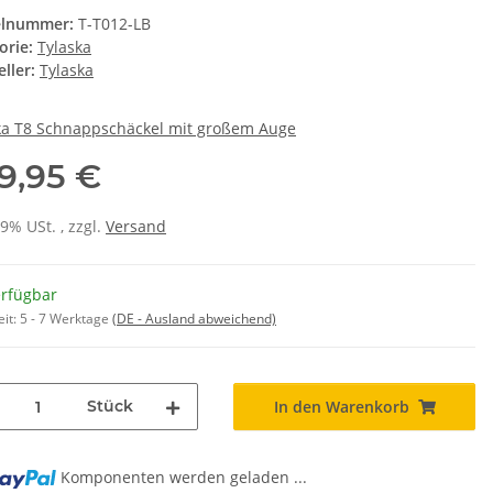
elnummer:
T-T012-LB
orie:
Tylaska
ller:
Tylaska
ka T8 Schnappschäckel mit großem Auge
9,95 €
19% USt. , zzgl.
Versand
erfügbar
eit:
5 - 7 Werktage
(DE - Ausland abweichend)
Stück
In den Warenkorb
Komponenten werden geladen ...