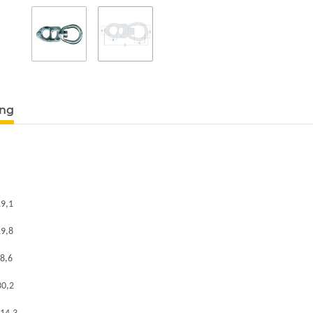
ung
19,1
19,8
8,6
30,2