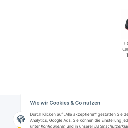
H
Ca
Hu
Wie wir Cookies & Co nutzen
Durch Klicken auf „Alle akzeptieren“ gestatten Sie 
Analytics, Google Ads. Sie können die Einstellung je
Vertrag widerrufen
unter
Konfigurieren
und in unserer
Datenschutzerklä