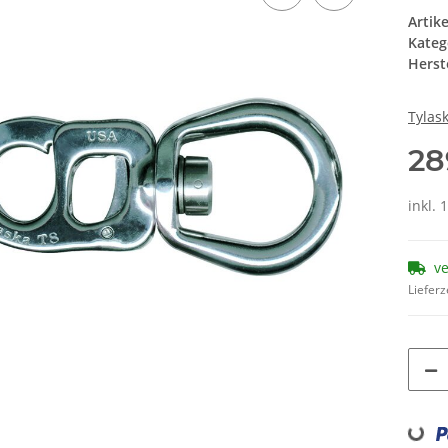
Artik
Kateg
Herste
Tylas
28
inkl. 
v
Lieferz
Loading...