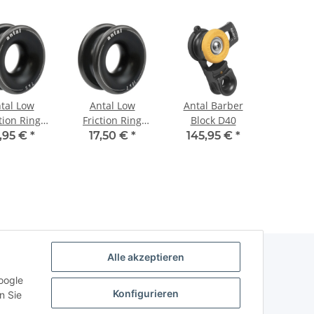
tal Low
Antal Low
Antal Barber
tion Ring
Friction Ring
Block D40
R07.05
R10.07
,95 €
*
17,50 €
*
145,95 €
*
Alle akzeptieren
oogle
Konfigurieren
n Sie