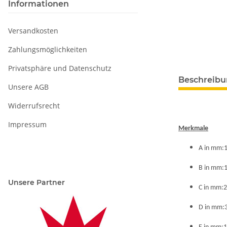
Informationen
Versandkosten
Zahlungsmöglichkeiten
Privatsphäre und Datenschutz
Beschreib
Unsere AGB
Widerrufsrecht
Impressum
Merkmale
A in mm:
B in mm:
Unsere Partner
C in mm:2
D in mm: