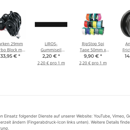
arken 29mm
LIROS-
RipStop Spi
An
rbo Block mit
Gummiseil
Tape 50mm x
Fric
ndsfott und
10mm schwarz
4,5m weiss
133,95 €
*
2,20 €
*
9,90 €
*
14
Klemme
2,20 € pro 1 m
2,20 € pro 1 m
den Einsatz folgender Dienste auf unserer Website: YouTube, Vimeo, G
derzeit ändern (Fingerabdruck-Icon links unten). Weitere Details finde
rung
.