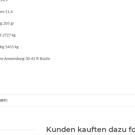
114,3
mm:11,4
g:205 gr
st:2727 kg
 Kg:5455 kg
ne Anwendung:30-45 ft Boote
enschaft
gen:
Kunden kauften dazu fo