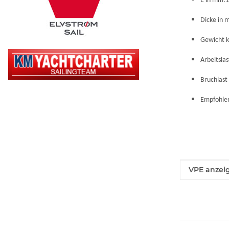
E in mm:
Dicke in 
Gewicht k
Arbeitsla
Bruchlast
Empfohle
Produkteig
Wert
VPE anzei