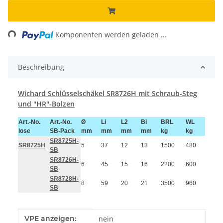
ding...
Komponenten werden geladen ...
Beschreibung
Wichard Schlüsselschäkel SR8726H mit Schraub-Steg
und "HR"-Bolzen
Art.-No.
Art.-No.
Ø
Li
L2
Bi
BRL
WL
lose
SB-Pack
mm
mm
mm
mm
kg
kg
SR8725H-
SR8725H
5
37
12
13
1500
480
SB
SR8726H-
6
45
15
16
2200
600
SB
SR8728H-
8
59
20
21
3500
960
SB
Produkteigenschaft
Wert
VPE anzeigen:
nein