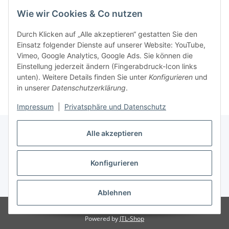
Wie wir Cookies & Co nutzen
Durch Klicken auf „Alle akzeptieren“ gestatten Sie den
Einsatz folgender Dienste auf unserer Website: YouTube,
Vimeo, Google Analytics, Google Ads. Sie können die
Einstellung jederzeit ändern (Fingerabdruck-Icon links
unten). Weitere Details finden Sie unter
Konfigurieren
und
in unserer
Datenschutzerklärung
.
Impressum
|
Privatsphäre und Datenschutz
Alle akzeptieren
Konfigurieren
Vertrag widerrufen
* Alle Preise inkl. gesetzlicher USt., zzgl.
Versand
Ablehnen
© 2023 Regattashop24
Powered by
JTL-Shop