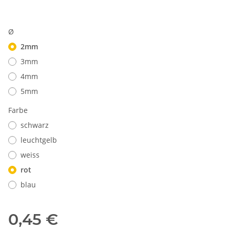
Ø
2mm
3mm
4mm
5mm
Farbe
schwarz
leuchtgelb
weiss
rot
blau
0,45 €