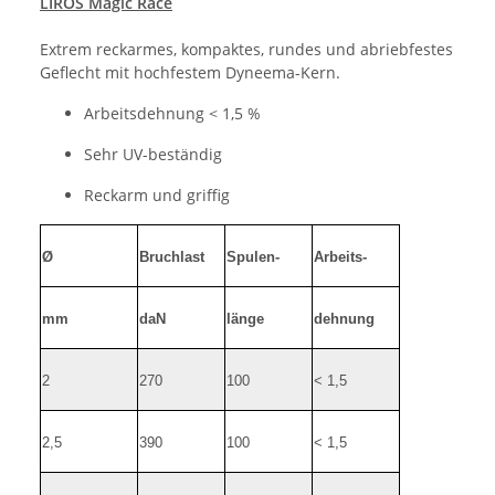
LIROS Magic Race
Extrem reckarmes, kompaktes, rundes und abriebfestes
Geflecht mit hochfestem Dyneema-Kern.
Arbeitsdehnung < 1,5 %
Sehr UV-beständig
Reckarm und griffig
Ø
Bruchlast
Spulen-
Arbeits-
mm
daN
länge
dehnung
2
270
100
< 1,5
2,5
390
100
< 1,5