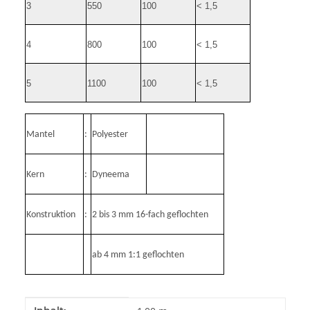
3
550
100
< 1,5
4
800
100
< 1,5
5
1100
100
< 1,5
Mantel
:
Polyester
Kern
:
Dyneema
Konstruktion
:
2 bis 3 mm 16-fach geflochten
ab 4 mm 1:1 geflochten
Produkteigenschaft
Wert