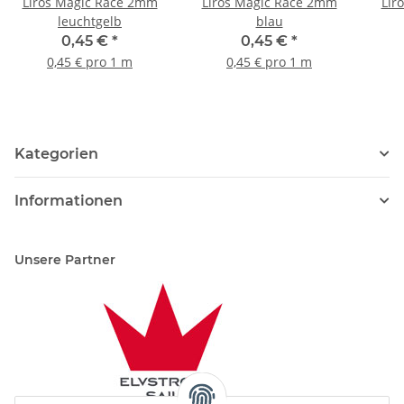
Liros Magic Race 2mm
Liros Magic Race 2mm
Lir
leuchtgelb
blau
0,45 €
*
0,45 €
*
0,45 € pro 1 m
0,45 € pro 1 m
Kategorien
Informationen
Unsere Partner