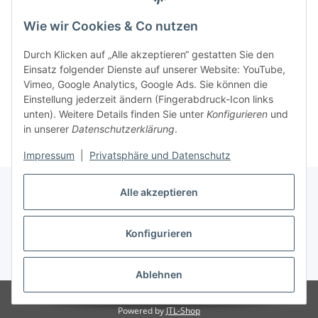
Wie wir Cookies & Co nutzen
Durch Klicken auf „Alle akzeptieren“ gestatten Sie den
Einsatz folgender Dienste auf unserer Website: YouTube,
Vimeo, Google Analytics, Google Ads. Sie können die
Einstellung jederzeit ändern (Fingerabdruck-Icon links
unten). Weitere Details finden Sie unter
Konfigurieren
und
in unserer
Datenschutzerklärung
.
Impressum
|
Privatsphäre und Datenschutz
Alle akzeptieren
Konfigurieren
Vertrag widerrufen
* Alle Preise inkl. gesetzlicher USt., zzgl.
Versand
Ablehnen
© 2023 Regattashop24
Powered by
JTL-Shop