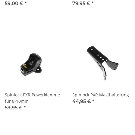
10mm
59,00 €
*
79,95 €
*
Spinlock PXR Powerklemme
Spinlock PXR Masthalterung
für 8-10mm
44,95 €
*
59,95 €
*