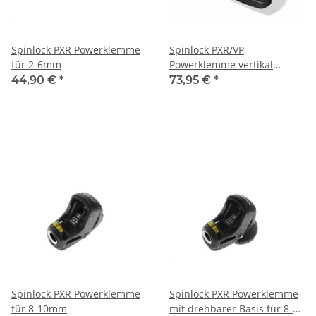
Spinlock PXR Powerklemme
Spinlock PXR/VP
für 2-6mm
Powerklemme vertikal
schwenkbar für 2-6mm
44,90 €
*
73,95 €
*
Spinlock PXR Powerklemme
Spinlock PXR Powerklemme
für 8-10mm
mit drehbarer Basis für 8-