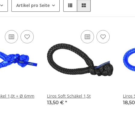
Artikel pro Seite
äkel 1,0t + Ø 6mm
Liros Soft Schäkel 1,5t
Liros
13,50 €
*
18,5