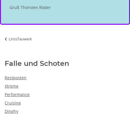
Gruß Thorsten Röder
LirosTauwerk
Falle und Schoten
Restposten
Xtreme
Performance
Cruising
Dinghy