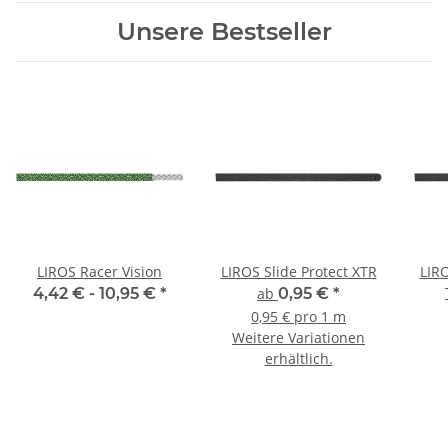
Unsere Bestseller
LIROS Racer Vision
LIROS Slide Protect XTR
LIRO
4,42 € -
10,95 €
*
ab
0,95 €
*
0,95 € pro 1 m
Weitere Variationen
erhältlich.