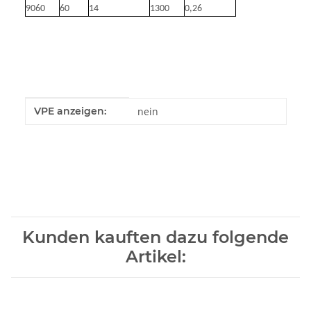
9060
60
14
1300
0,26
Produkteigenschaft
Wert
VPE anzeigen:
nein
Kunden kauften dazu folgende
Artikel: