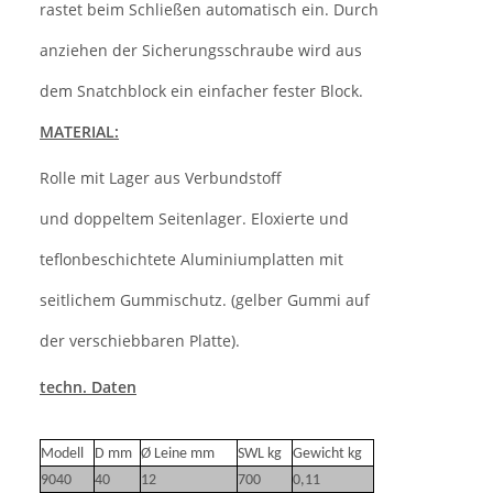
rastet beim Schließen automatisch ein. Durch
anziehen der Sicherungsschraube wird aus
dem Snatchblock ein einfacher fester Block.
MATERIAL:
Rolle mit Lager aus Verbundstoff
und doppeltem Seitenlager. Eloxierte und
teflonbeschichtete Aluminiumplatten mit
seitlichem Gummischutz. (gelber Gummi auf
der verschiebbaren Platte).
techn. Daten
Modell
D mm
Ø Leine mm
SWL kg
Gewicht kg
9040
40
12
700
0,11