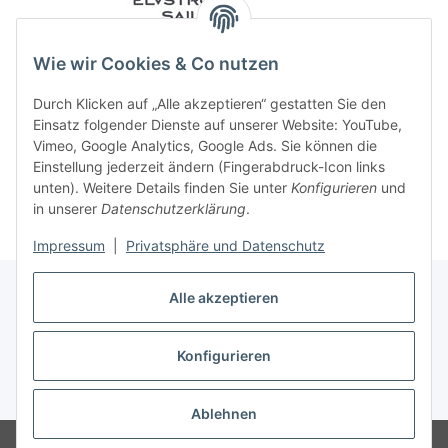
Wie wir Cookies & Co nutzen
Durch Klicken auf „Alle akzeptieren“ gestatten Sie den
Einsatz folgender Dienste auf unserer Website: YouTube,
Vimeo, Google Analytics, Google Ads. Sie können die
Einstellung jederzeit ändern (Fingerabdruck-Icon links
unten). Weitere Details finden Sie unter
Konfigurieren
und
in unserer
Datenschutzerklärung
.
Impressum
|
Privatsphäre und Datenschutz
Alle akzeptieren
Konfigurieren
Vertrag widerrufen
* Alle Preise inkl. gesetzlicher USt., zzgl.
Versand
Ablehnen
© 2023 Regattashop24