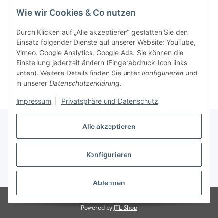
Wie wir Cookies & Co nutzen
Durch Klicken auf „Alle akzeptieren“ gestatten Sie den
Einsatz folgender Dienste auf unserer Website: YouTube,
Vimeo, Google Analytics, Google Ads. Sie können die
Einstellung jederzeit ändern (Fingerabdruck-Icon links
unten). Weitere Details finden Sie unter
Konfigurieren
und
in unserer
Datenschutzerklärung
.
Impressum
|
Privatsphäre und Datenschutz
Alle akzeptieren
Konfigurieren
Vertrag widerrufen
* Alle Preise inkl. gesetzlicher USt., zzgl.
Versand
Ablehnen
© 2023 Regattashop24
Powered by
JTL-Shop