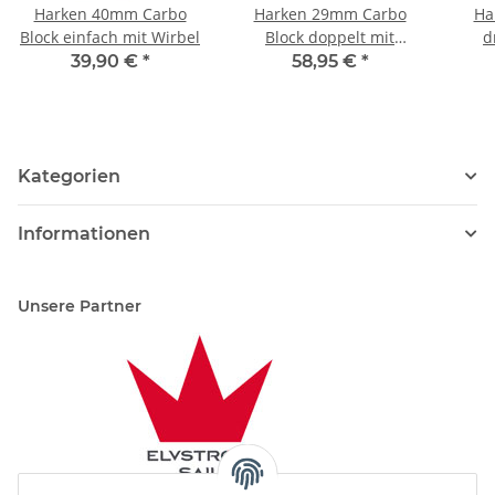
Harken 40mm Carbo
Harken 29mm Carbo
Ha
Block einfach mit Wirbel
Block doppelt mit
d
Hundsfott und Wirbel
39,90 €
*
58,95 €
*
Kategorien
Informationen
Unsere Partner