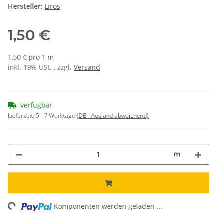
Hersteller:
Liros
1,50 €
1,50 € pro 1 m
inkl. 19% USt. , zzgl.
Versand
verfügbar
Lieferzeit:
5 - 7 Werktage
(DE - Ausland abweichend)
m
ng...
Komponenten werden geladen ...