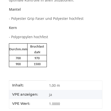
optimale Kontrolle in allen Situationen.
Mantel
- Polyester Grip Faser und Polyester hochfest
Kern
- Polypropylen hochfest
Bruchlast
Durchm.mm
daN
700
970
900
1500
Produkteigenschaft
Wert
Inhalt:
1,00 m
VPE anzeigen:
ja
VPE Wert:
1.0000