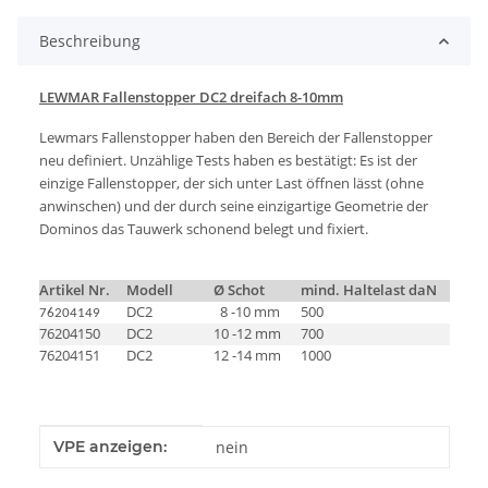
Beschreibung
LEWMAR Fallenstopper DC2 dreifach 8-10mm
Lewmars Fallenstopper haben den Bereich der Fallenstopper
neu definiert. Unzählige Tests haben es bestätigt: Es ist der
einzige Fallenstopper, der sich unter Last öffnen lässt (ohne
anwinschen) und der durch seine einzigartige Geometrie der
Dominos das Tauwerk schonend belegt und fixiert.
Artikel Nr.
Modell
Ø Schot
mind. Haltelast daN
DC2
8 -10 mm
500
76204149
76204150
DC2
10 -12 mm
700
76204151
DC2
12 -14 mm
1000
Produkteigenschaft
Wert
VPE anzeigen:
nein