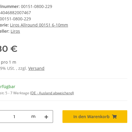
elnummer:
00151-0800-229
4046882007467
00151-0800-229
orie:
Liros Allround 00151 6-10mm
ller:
Liros
80 €
€ pro 1 m
19% USt. , zzgl.
Versand
erfügbar
eit:
5 - 7 Werktage
(DE - Ausland abweichend)
m
In den Warenkorb