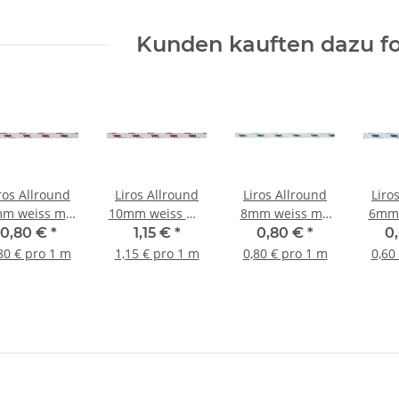
Kunden kauften dazu fo
ros Allround
Liros Allround
Liros Allround
Liro
m weiss mit
10mm weiss mit
8mm weiss mit
6mm 
Kf. rot
Kf. rot
Kf. grün
K
0,80 €
*
1,15 €
*
0,80 €
*
0
80 € pro 1 m
1,15 € pro 1 m
0,80 € pro 1 m
0,60