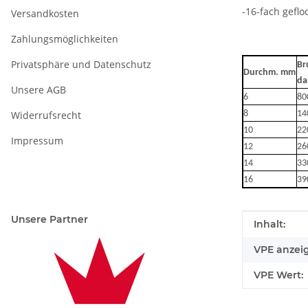
-16-fach geflo
Versandkosten
Zahlungsmöglichkeiten
Privatsphäre und Datenschutz
Br
Durchm. mm
da
Unsere AGB
6
80
Widerrufsrecht
8
14
10
22
Impressum
12
26
14
33
16
39
Unsere Partner
Produkteig
Wert
Inhalt:
VPE anzei
VPE Wert: