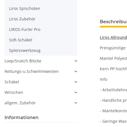
Liros Spischoten
Liros Zubehör
Beschreib
LIROS-Furler Pro
Liros Allrou
Soft-Schäkel
Preisgünstige
Spleisswerkzeug
Mantel Polyes
Loop/Snatch Blöcke
Kern PP hochf
Rettungs-u.Schwimmwesten
Info
Schäkel
- Arbeitsdehn
Winschen
- Handliche p
allgem. Zubehör
- Mantelkonstr
Informationen
- Geringe Was