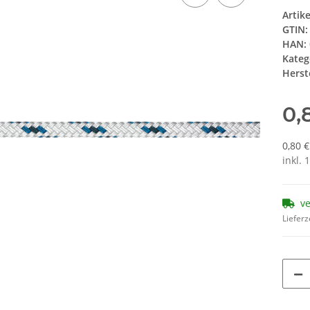
Artik
GTIN:
HAN:
Kateg
Herste
0,
0,80 
inkl. 
v
Lieferz