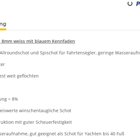
Loading...
ung
nd 8mm weiss mit blauem Kennfaden
 Allroundschot und Spischot für Fahrtensegler, geringe Wasseraufn
ter
est weit geflochten
ung < 8%
reiswerte winschentaugliche Schot
uktion mit guter Scheuerfestigkeit
seraufnahme, gut geeignet als Schot für Yachten bis 40 Fuß