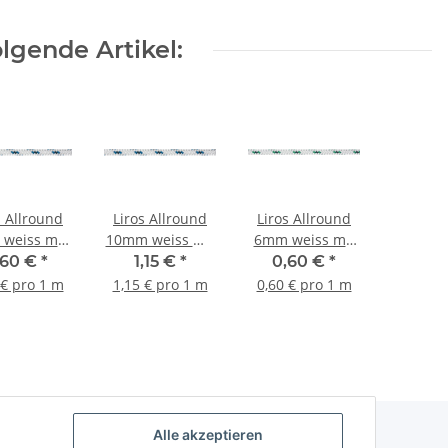
lgende Artikel:
s Allround
Liros Allround
Liros Allround
weiss mit
10mm weiss mit
6mm weiss mit
f. blau
Kf. blau
Kf. grün
,60 €
*
1,15 €
*
0,60 €
*
 € pro 1 m
1,15 € pro 1 m
0,60 € pro 1 m
Alle akzeptieren