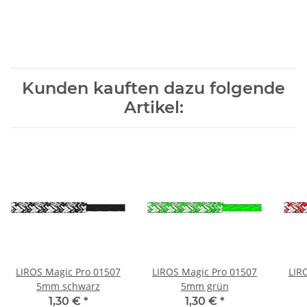
Kunden kauften dazu folgende
Artikel:
LIROS Magic Pro 01507
LIROS Magic Pro 01507
LIR
5mm schwarz
5mm grün
1,30 €
*
1,30 €
*