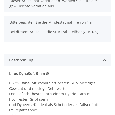
x
Dieser Artikel hat Variationen. Wählen Sie bitte die
gewünschte Variation aus.
x
Bitte beachten Sie die Mindestabnahme von 1 m.
Bei diesem Artikel ist die Stückzahl teilbar (z. B. 0,5).
Beschreibung
Liros DynaSoft 5mm Ø
LIROS DynaSoft
kombiniert besten Grip, niedriges
Gewicht und niedrige Dehnwerte.
Das Geflecht besteht aus einem Hybrid Garn mit
hochfesten Gripfasern
und Dyneema®. Ideal als Schot oder als Fallvorläufer
im Regattasport.