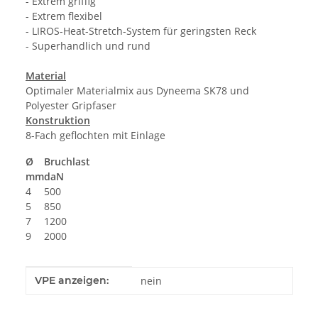
- Extrem griffig
- Extrem flexibel
- LIROS-Heat-Stretch-System für geringsten Reck
- Superhandlich und rund
Material
Optimaler Materialmix aus Dyneema SK78 und
Polyester Gripfaser
Konstruktion
8-Fach geflochten mit Einlage
Ø
Bruchlast
mm
daN
4
500
5
850
7
1200
9
2000
Produkteigenschaft
Wert
VPE anzeigen:
nein