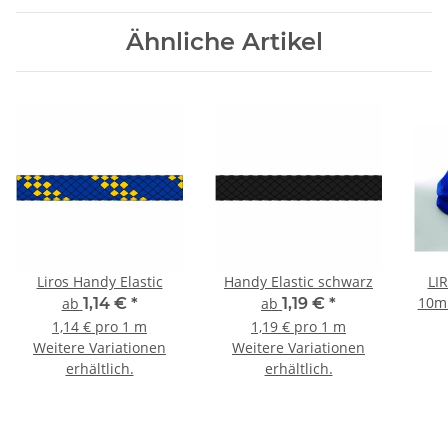
Ähnliche Artikel
Liros Handy Elastic
Handy Elastic schwarz
LI
10mm
ab
1,14 €
*
ab
1,19 €
*
1,14 € pro 1 m
1,19 € pro 1 m
Weitere Variationen
Weitere Variationen
erhältlich.
erhältlich.