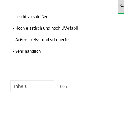
Kons
- Leicht zu spleißen
- Hoch elastisch und hoch UV-stabil
- Äußerst reiss- und scheuerfest
- Sehr handlich
Produkteigenschaft
Wert
Inhalt:
1,00 m