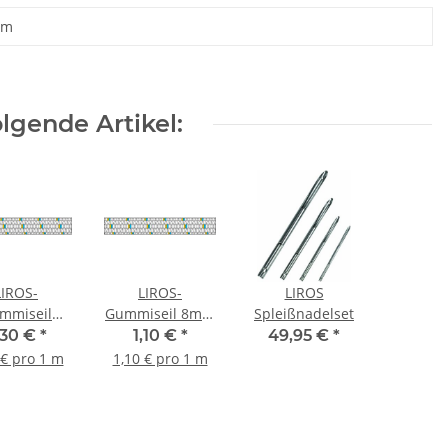
 m
lgende Artikel:
LIROS-
LIROS-
LIROS
mmiseil
Gummiseil 8mm
Spleißnadelset
m weiss
weiss
,30 €
*
1,10 €
*
49,95 €
*
 € pro 1 m
1,10 € pro 1 m