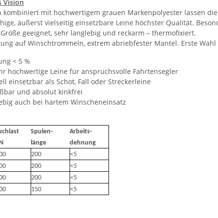
s Vision
n kombiniert mit hochwertigem grauen Markenpolyester lassen die
ige, äußerst vielseitig einsetzbare Leine höchster Qualität. Beson
Größe geeignet, sehr langlebig und reckarm – thermofixiert.
tung auf Winschtrommeln, extrem abriebfester Mantel. Erste Wahl 
ung < 5 %
ehr hochwertige Leine für anspruchsvolle Fahrtensegler
ell einsetzbar als Schot, Fall oder Streckerleine
ißbar und absolut kinkfrei
lebig auch bei hartem Winscheneinsatz
uchlast
Spulen-
Arbeits-
N
länge
dehnung
00
200
<5
00
200
<5
00
200
<5
00
150
<5