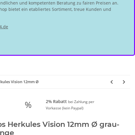
undlichen und kompetenten Beratung zu fairen Preisen an.
hop bietet ein etabliertes Sortiment, treue Kunden und
4.de
rkules Vision 12mm Ø
2% Rabatt
%
bei Zahlung per
Vorkasse (kein Paypal)
os Herkules Vision 12mm Ø grau-
ange