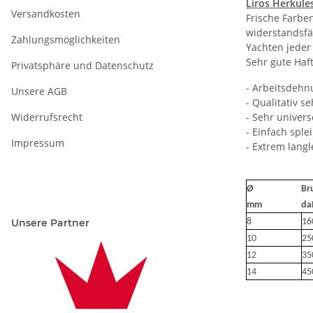
Liros Herkule
Versandkosten
Frische Farbe
widerstandsfäh
Zahlungsmöglichkeiten
Yachten jeder 
Sehr gute Haf
Privatsphäre und Datenschutz
- Arbeitsdehn
Unsere AGB
- Qualitativ s
Widerrufsrecht
- Sehr univers
- Einfach sple
Impressum
- Extrem lang
Ø
Br
mm
da
Unsere Partner
8
16
10
25
12
35
14
45