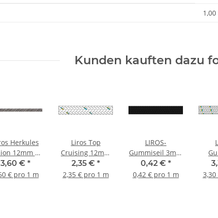
enschaft
1,00
Kunden kauften dazu fo
ros Herkules
Liros Top
LIROS-
sion 12mm Ø
Cruising 12mm
Gummiseil 3mm
Gu
rau-schwarz
weiss
schwarz
12m
3,60 €
*
2,35 €
*
0,42 €
*
3
60 € pro 1 m
2,35 € pro 1 m
0,42 € pro 1 m
3,30