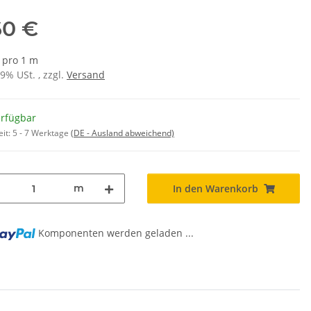
60 €
€ pro 1 m
19% USt. , zzgl.
Versand
erfügbar
eit:
5 - 7 Werktage
(DE - Ausland abweichend)
m
In den Warenkorb
Komponenten werden geladen ...