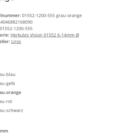
elnummer:
01552-1200-555 grau-orange
4046882168090
01552-1200-555
orie:
Herkules Vision 01552 6-14mm Ø
ller:
Liros
e
au-blau
au-gelb
au-orange
au-rot
au-schwarz
2mm