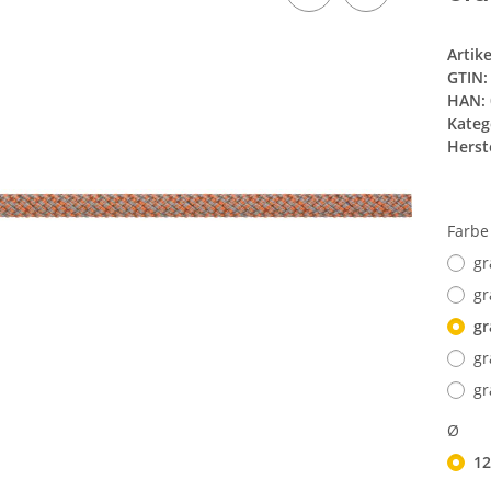
Artik
GTIN:
HAN:
Kateg
Herste
Farb
gr
gr
gr
gr
gr
Ø
1