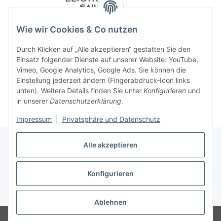
Wie wir Cookies & Co nutzen
Durch Klicken auf „Alle akzeptieren“ gestatten Sie den
Einsatz folgender Dienste auf unserer Website: YouTube,
Vimeo, Google Analytics, Google Ads. Sie können die
Einstellung jederzeit ändern (Fingerabdruck-Icon links
unten). Weitere Details finden Sie unter
Konfigurieren
und
in unserer
Datenschutzerklärung
.
Impressum
|
Privatsphäre und Datenschutz
Alle akzeptieren
Konfigurieren
Vertrag widerrufen
* Alle Preise inkl. gesetzlicher USt., zzgl.
Versand
Ablehnen
© 2023 Regattashop24