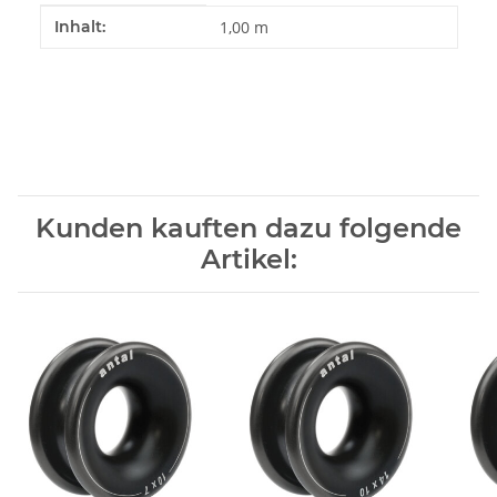
Produkteigenschaft
Wert
Inhalt:
1,00 m
Kunden kauften dazu folgende
Artikel: