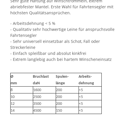
Sehr gute Haftung auf Winschtrommeln, extrem
abriebfester Mantel. Erste Wahl für Fahrtensegler mit
höchsten Qualitätsansprüchen.
- Arbeitsdehnung < 5 %
- Qualitativ sehr hochwertige Leine für anspruchsvolle
Fahrtensegler
- Sehr universell einsetzbar als Schot, Fall oder
Streckerleine
- Einfach spleißbar und absolut kinkfrei
- Extrem langlebig auch bei hartem Winscheneinsatz
Ø
Bruchlast
Spulen-
Arbeits-
mm
daN
länge
dehnung
8
1600
200
<5
10
2500
200
<5
12
3500
200
<5
14
4500
150
<5