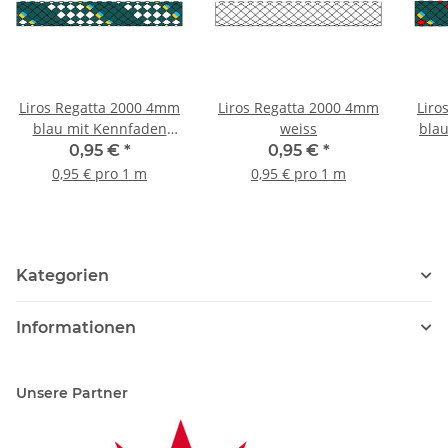
Liros Regatta 2000 4mm
Liros Regatta 2000 4mm
Liro
blau mit Kennfaden
weiss
blau
weiss
0,95 €
*
0,95 €
*
0,95 € pro 1 m
0,95 € pro 1 m
Kategorien
Informationen
Unsere Partner