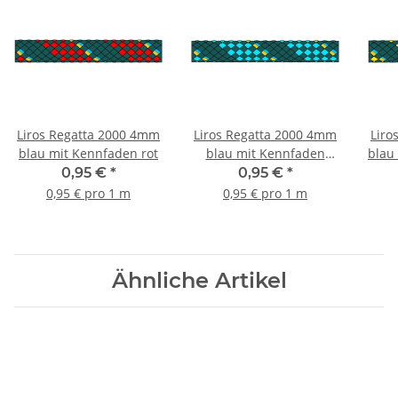
Liros Regatta 2000 4mm
Liros Regatta 2000 4mm
Liro
blau mit Kennfaden rot
blau mit Kennfaden
blau
blau
0,95 €
*
0,95 €
*
0,95 € pro 1 m
0,95 € pro 1 m
Ähnliche Artikel