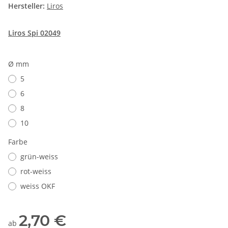
Hersteller:
Liros
Liros Spi 02049
Ø mm
5
6
8
10
Farbe
grün-weiss
rot-weiss
weiss OKF
2,70 €
ab