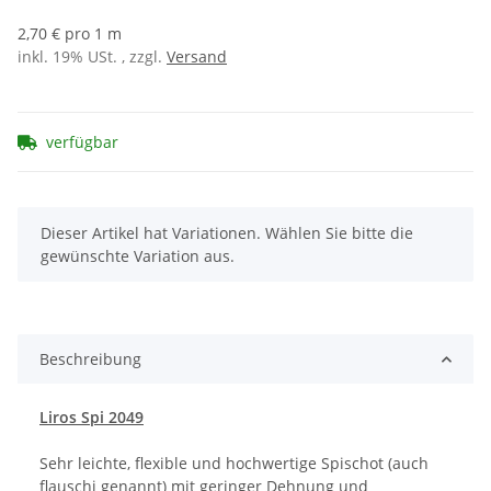
2,70 € pro 1 m
inkl. 19% USt. , zzgl.
Versand
verfügbar
x
Dieser Artikel hat Variationen. Wählen Sie bitte die
gewünschte Variation aus.
Beschreibung
Liros Spi 2049
Sehr leichte, flexible und hochwertige Spischot (auch
flauschi genannt) mit geringer Dehnung und