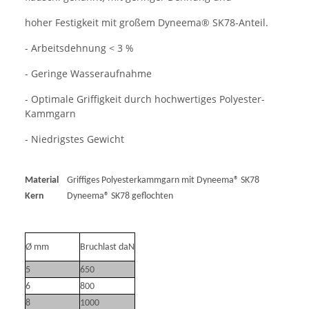
hoher Festigkeit mit großem Dyneema® SK78-Anteil.
- Arbeitsdehnung < 3 %
- Geringe Wasseraufnahme
- Optimale Griffigkeit durch hochwertiges Polyester-
Kammgarn
- Niedrigstes Gewicht
Material
Griffiges Polyesterkammgarn mit Dyneema® SK78
Kern
Dyneema® SK78 geflochten
Ø mm
Bruchlast daN
5
650
6
800
8
1000