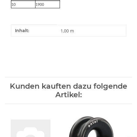
10
1900
Produkteigenschaft
Wert
Inhalt:
1,00 m
Kunden kauften dazu folgende
Artikel: