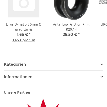
Liros DynaSoft 5mm Ø
Antal Low Friction Ring
LIR
grau-türkis
R20.14
1,65 €
*
28,50 €
*
1,65 € pro 1 m
Kategorien
Informationen
Unsere Partner