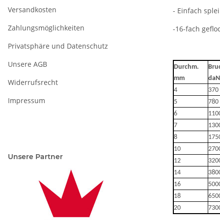
Versandkosten
- Einfach sple
Zahlungsmöglichkeiten
-16-fach geflo
Privatsphäre und Datenschutz
Unsere AGB
Durchm.
Bru
mm
daN
Widerrufsrecht
4
370
Impressum
5
780
6
110
7
130
8
175
10
270
Unsere Partner
12
320
14
380
16
500
18
650
20
730