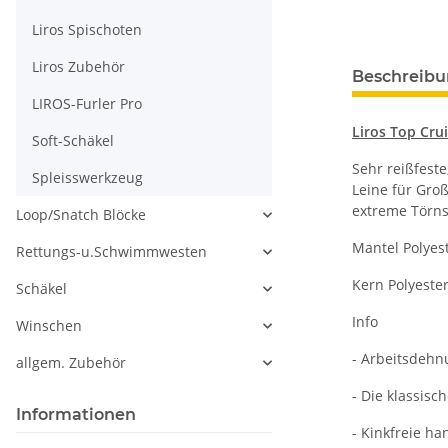
Liros Spischoten
Liros Zubehör
Beschreib
LIROS-Furler Pro
Liros Top Cr
Soft-Schäkel
Sehr reißfeste
Spleisswerkzeug
Leine für Gro
extreme Törns,
Loop/Snatch Blöcke
Mantel Polyes
Rettungs-u.Schwimmwesten
Kern Polyester
Schäkel
Info
Winschen
- Arbeitsdehn
allgem. Zubehör
- Die klassisc
Informationen
- Kinkfreie h