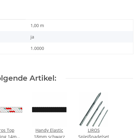
1,00 m
ja
1.0000
lgende Artikel:
ros Top
Handy Elastic
LIROS
sing 14mm
18mm schwarz
Spleißnadelset