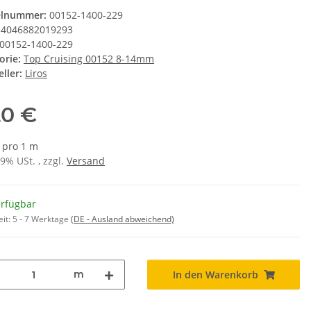
elnummer:
00152-1400-229
4046882019293
00152-1400-229
orie:
Top Cruising 00152 8-14mm
ller:
Liros
20 €
€ pro 1 m
19% USt. , zzgl.
Versand
erfügbar
eit:
5 - 7 Werktage
(DE - Ausland abweichend)
m
In den Warenkorb