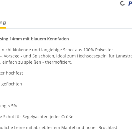
ung
uising 14mm mit blauem Kennfaden
, nicht kinkende und langlebige Schot aus 100% Polyester.
ß-, Vorsegel- und Spischoten, ideal zum Hochseesegeln, für Langst
 einfach zu spleißen - thermofixiert.
ter hochfest
 geflochten
ung < 5%
he Schot für Segelyachten jeder Größe
andliche Leine mit abriebfestem Mantel und hoher Bruchlast