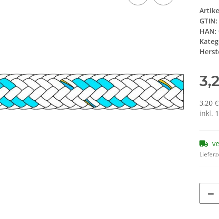
Artik
GTIN:
HAN:
Kateg
Herste
3,
3,20 
inkl. 
v
Lieferz
Loading...