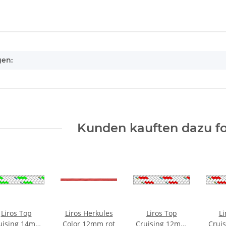
enschaft
gen:
Kunden kauften dazu fo
Liros Top
Liros Herkules
Liros Top
Li
uising 14mm
Color 12mm rot
Cruising 12mm
Crui