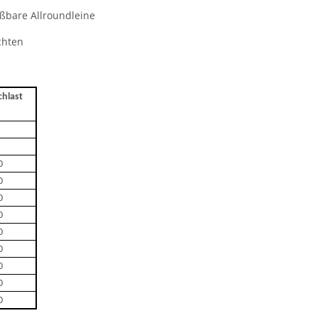
ißbare Allroundleine
chten
chlast
0
0
0
0
0
0
0
0
0