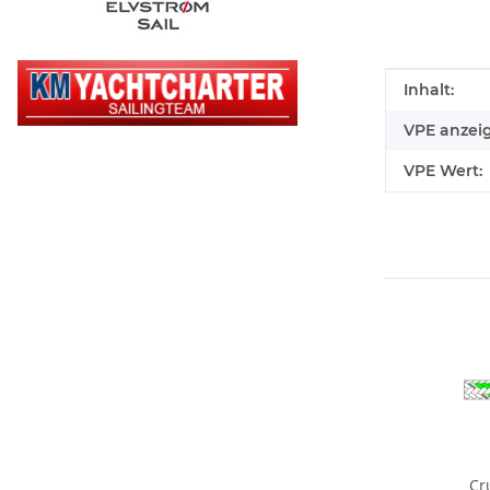
Produkteig
Wert
Inhalt:
VPE anzei
VPE Wert:
Cr