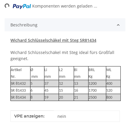
ing...
Komponenten werden geladen ...
Beschreibung
Wichard Schlüsselschäkel mit Steg SR81434
Wichard Schlüsselschäkel mit Steg ideal fürs Großfall
geeignet.
Artikel
Ø
Li
L2
Bi
BRL
WL
Nr.
mm
mm
mm
mm
Kg
Kg
SR 81432
5
37
12
13
1200
400
SR 81433
6
45
15
16
1700
520
SR 81434
8
59
20
21
2500
800
Produkteigenschaft
Wert
VPE anzeigen:
nein