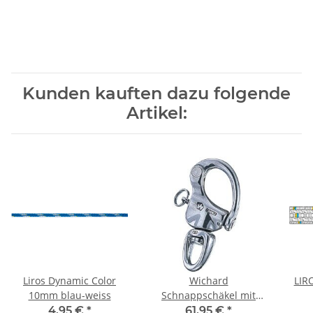
Kunden kauften dazu folgende
Artikel:
Liros Dynamic Color
Wichard
LIR
10mm blau-weiss
Schnappschäkel mit
großem Wirbelauge
4,95 €
*
61,95 €
*