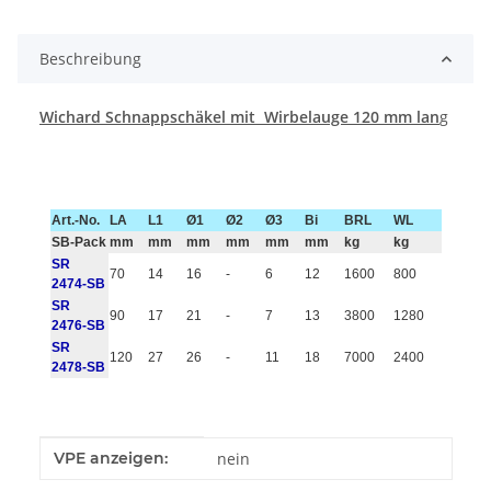
Beschreibung
Wichard Schnappschäkel mit Wirbelauge 120 mm lan
g
Art.-No.
LA
L1
Ø1
Ø2
Ø3
Bi
BRL
WL
SB-Pack
mm
mm
mm
mm
mm
mm
kg
kg
SR
70
14
16
-
6
12
1600
800
2474-SB
SR
90
17
21
-
7
13
3800
1280
2476-SB
SR
120
27
26
-
11
18
7000
2400
2478-SB
Produkteigenschaft
Wert
VPE anzeigen:
nein