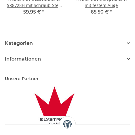
SR8728H mit Schraub-Steg
mit festem Auge
und "HR"-Bolzen
59,95 €
*
65,50 €
*
Kategorien
Informationen
Unsere Partner