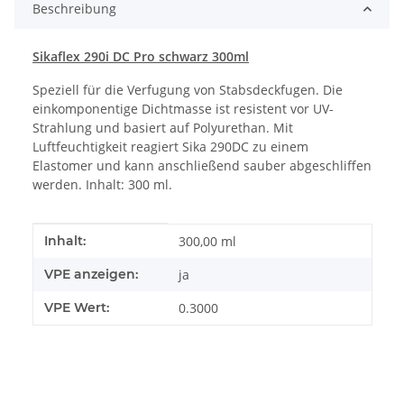
Beschreibung
Sikaflex 290i DC Pro schwarz 300ml
Speziell für die Verfugung von Stabsdeckfugen. Die
einkomponentige Dichtmasse ist resistent vor UV-
Strahlung und basiert auf Polyurethan. Mit
Luftfeuchtigkeit reagiert Sika 290DC zu einem
Elastomer und kann anschließend sauber abgeschliffen
werden. Inhalt: 300 ml.
Produkteigenschaft
Wert
Inhalt:
300,00 ml
VPE anzeigen:
ja
VPE Wert:
0.3000