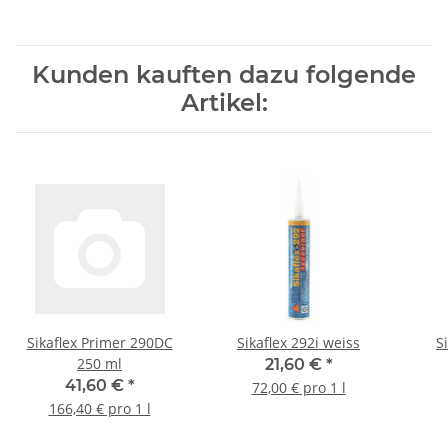
Kunden kauften dazu folgende
Artikel:
Sikaflex Primer 290DC
Sikaflex 292i weiss
S
250 ml
21,60 €
*
41,60 €
*
72,00 € pro 1 l
166,40 € pro 1 l