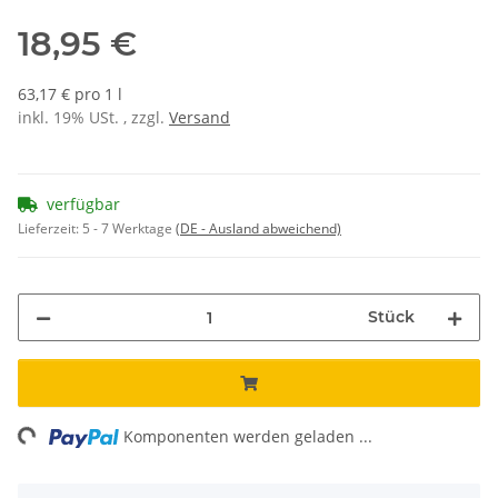
18,95 €
63,17 € pro 1 l
inkl. 19% USt. , zzgl.
Versand
verfügbar
Lieferzeit:
5 - 7 Werktage
(DE - Ausland abweichend)
Stück
ng...
Komponenten werden geladen ...