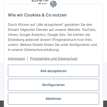
Wie wir Cookies & Co nutzen
Durch Klicken auf „Alle akzeptieren“ gestatten Sie den
Einsatz folgender Dienste auf unserer Website: YouTube,
Vimeo, Google Analytics, Google Ads. Sie können die
Einstellung jederzeit ändern (Fingerabdruck-Icon links
unten). Weitere Details finden Sie unter
Konfigurieren
und
in unserer
Datenschutzerklärung
.
Impressum
|
Privatsphäre und Datenschutz
Alle akzeptieren
Konfigurieren
Vertrag widerrufen
* Alle Preise inkl. gesetzlicher USt., zzgl.
Versand
Ablehnen
© 2023 Regattashop24