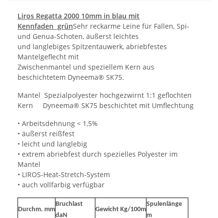
Liros Regatta 2000 10mm in blau mit
Kennfaden grün
Sehr reckarme Leine für Fallen, Spi-
und Genua-Schoten, äußerst leichtes
und langlebiges Spitzentauwerk, abriebfestes
Mantelgeflecht mit
Zwischenmantel und speziellem Kern aus
beschichtetem Dyneema® SK75.
Mantel Spezialpolyester hochgezwirnt 1:1 geflochten
Kern Dyneema® SK75 beschichtet mit Umflechtung
• Arbeitsdehnung < 1,5%
• äußerst reißfest
• leicht und langlebig
• extrem abriebfest durch spezielles Polyester im
Mantel
• LIROS-Heat-Stretch-System
• auch vollfarbig verfügbar
Bruchlast
Spulenlänge
Durchm. mm
Gewicht Kg/100m
daN
m